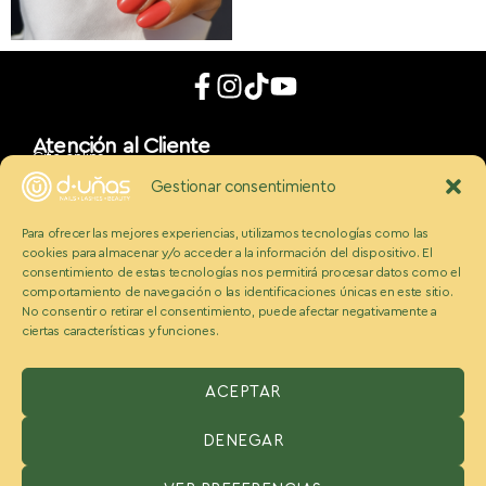
Atención al Cliente
Cita online
App móvil
Gestionar consentimiento
d_uñaslovers
Bonos d-uñas
Para ofrecer las mejores experiencias, utilizamos tecnologías como las
Contacto
cookies para almacenar y/o acceder a la información del dispositivo. El
Conócenos
Somos Ecobeauty
consentimiento de estas tecnologías nos permitirá procesar datos como el
comportamiento de navegación o las identificaciones únicas en este sitio.
Conocenos
No consentir o retirar el consentimiento, puede afectar negativamente a
Medios
ciertas características y funciones.
Blog
Políticas
Politica de cookies
Aviso legal y condiciones
ACEPTAR
Política de privacidad
DENEGAR
ESPAÑA:
Benzaquen 2 S.L, Avenida Somosierra 12, portal A, 2
planta Oficina H, San Sebastián de los reyes, Madrid 28703,