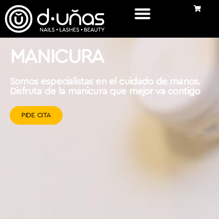
MANICURA
Somos especialistas en el cuidado de manos.
Disfruta de la manicura que mejor va contigo
PIDE CITA