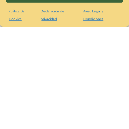
Política de
Declaración de
Aviso Legal y
Cookies
privacidad
Condiciones
Te ofrecemos…
Formación continuada
Excelente ambiente de trabajo