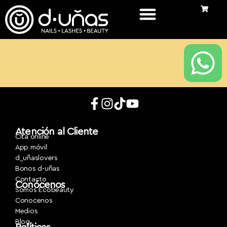
Atención al Cliente
Cita online
App móvil
d_uñaslovers
Bonos d-uñas
Contacto
Conócenos
Somos Ecobeauty
Conocenos
Medios
Blog