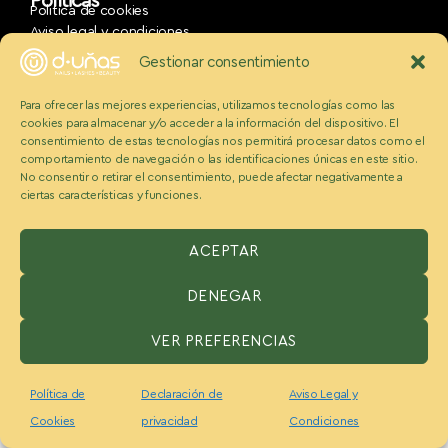
Políticas
Politica de cookies
Aviso legal y condiciones
Política de privacidad
Gestionar consentimiento
ESPAÑA:
Benzaquen 2 S.L, Avenida Somosierra 12, portal A, 2
Para ofrecer las mejores experiencias, utilizamos tecnologías como las
planta Oficina H, San Sebastián de los reyes, Madrid 28703,
cookies para almacenar y/o acceder a la información del dispositivo. El
España
consentimiento de estas tecnologías nos permitirá procesar datos como el
USA:
D-Unas Franchising USA, Inc. 520 S Dixie Hwy, Hallandale,
comportamiento de navegación o las identificaciones únicas en este sitio.
FL 33009 office 460 Phone : 001 786 74 69 046
No consentir o retirar el consentimiento, puede afectar negativamente a
ciertas características y funciones.
© d-uñas 2026 | Todos los derechos reservados
ACEPTAR
DENEGAR
VER PREFERENCIAS
Política de
Declaración de
Aviso Legal y
Cookies
privacidad
Condiciones