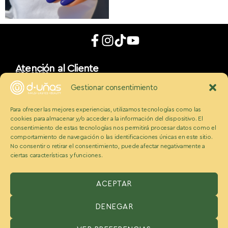
Atención al Cliente
Cita online
App móvil
Gestionar consentimiento
d_uñaslovers
Bonos d-uñas
Para ofrecer las mejores experiencias, utilizamos tecnologías como las
Contacto
cookies para almacenar y/o acceder a la información del dispositivo. El
Conócenos
Somos Ecobeauty
consentimiento de estas tecnologías nos permitirá procesar datos como el
comportamiento de navegación o las identificaciones únicas en este sitio.
Conocenos
No consentir o retirar el consentimiento, puede afectar negativamente a
Medios
ciertas características y funciones.
Blog
Políticas
Politica de cookies
Aviso legal y condiciones
ACEPTAR
Política de privacidad
DENEGAR
ESPAÑA:
Benzaquen 2 S.L, Avenida Somosierra 12, portal A, 2
planta Oficina H, San Sebastián de los reyes, Madrid 28703,