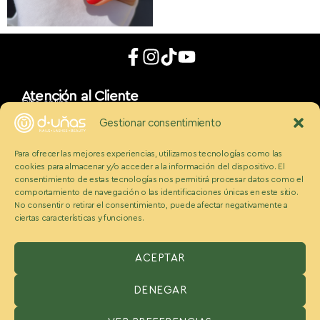
Atención al Cliente
Cita online
App móvil
Gestionar consentimiento
d_uñaslovers
Bonos d-uñas
Para ofrecer las mejores experiencias, utilizamos tecnologías como las
Contacto
cookies para almacenar y/o acceder a la información del dispositivo. El
Conócenos
Somos Ecobeauty
consentimiento de estas tecnologías nos permitirá procesar datos como el
comportamiento de navegación o las identificaciones únicas en este sitio.
Conocenos
No consentir o retirar el consentimiento, puede afectar negativamente a
Medios
ciertas características y funciones.
Blog
Políticas
Politica de cookies
Aviso legal y condiciones
ACEPTAR
Política de privacidad
DENEGAR
ESPAÑA:
Benzaquen 2 S.L, Avenida Somosierra 12, portal A, 2
planta Oficina H, San Sebastián de los reyes, Madrid 28703,