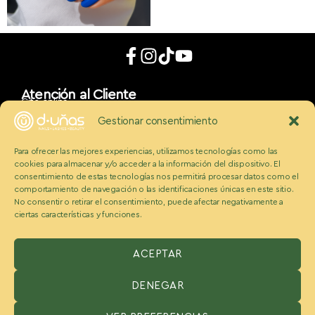
Atención al Cliente
Cita online
App móvil
Gestionar consentimiento
d_uñaslovers
Bonos d-uñas
Para ofrecer las mejores experiencias, utilizamos tecnologías como las
Contacto
cookies para almacenar y/o acceder a la información del dispositivo. El
Conócenos
Somos Ecobeauty
consentimiento de estas tecnologías nos permitirá procesar datos como el
comportamiento de navegación o las identificaciones únicas en este sitio.
Conocenos
No consentir o retirar el consentimiento, puede afectar negativamente a
Medios
ciertas características y funciones.
Blog
Políticas
Politica de cookies
Aviso legal y condiciones
ACEPTAR
Política de privacidad
DENEGAR
ESPAÑA:
Benzaquen 2 S.L, Avenida Somosierra 12, portal A, 2
planta Oficina H, San Sebastián de los reyes, Madrid 28703,