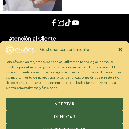
Atención al Cliente
Cita online
App móvil
Gestionar consentimiento
d_uñaslovers
Bonos d-uñas
Para ofrecer las mejores experiencias, utilizamos tecnologías como las
Contacto
cookies para almacenar y/o acceder a la información del dispositivo. El
Conócenos
Somos Ecobeauty
consentimiento de estas tecnologías nos permitirá procesar datos como el
comportamiento de navegación o las identificaciones únicas en este sitio.
Conocenos
No consentir o retirar el consentimiento, puede afectar negativamente a
Medios
ciertas características y funciones.
Blog
Políticas
Politica de cookies
Aviso legal y condiciones
ACEPTAR
Política de privacidad
DENEGAR
ESPAÑA:
Benzaquen 2 S.L, Avenida Somosierra 12, portal A, 2
planta Oficina H, San Sebastián de los reyes, Madrid 28703,