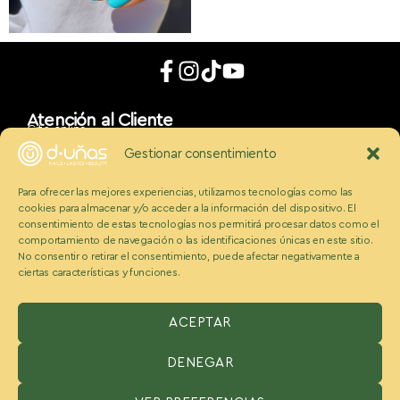
Atención al Cliente
Cita online
App móvil
Gestionar consentimiento
d_uñaslovers
Bonos d-uñas
Para ofrecer las mejores experiencias, utilizamos tecnologías como las
Contacto
cookies para almacenar y/o acceder a la información del dispositivo. El
Conócenos
Somos Ecobeauty
consentimiento de estas tecnologías nos permitirá procesar datos como el
comportamiento de navegación o las identificaciones únicas en este sitio.
Conocenos
No consentir o retirar el consentimiento, puede afectar negativamente a
Medios
ciertas características y funciones.
Blog
Políticas
Politica de cookies
Aviso legal y condiciones
ACEPTAR
Política de privacidad
DENEGAR
ESPAÑA:
Benzaquen 2 S.L, Avenida Somosierra 12, portal A, 2
planta Oficina H, San Sebastián de los reyes, Madrid 28703,