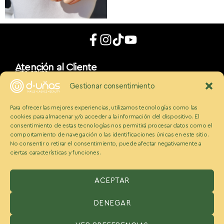
Atención al Cliente
Cita online
App móvil
Gestionar consentimiento
d_uñaslovers
Bonos d-uñas
Para ofrecer las mejores experiencias, utilizamos tecnologías como las
Contacto
cookies para almacenar y/o acceder a la información del dispositivo. El
Conócenos
Somos Ecobeauty
consentimiento de estas tecnologías nos permitirá procesar datos como el
comportamiento de navegación o las identificaciones únicas en este sitio.
Conocenos
No consentir o retirar el consentimiento, puede afectar negativamente a
Medios
ciertas características y funciones.
Blog
Políticas
Politica de cookies
Aviso legal y condiciones
ACEPTAR
Política de privacidad
DENEGAR
ESPAÑA:
Benzaquen 2 S.L, Avenida Somosierra 12, portal A, 2
planta Oficina H, San Sebastián de los reyes, Madrid 28703,