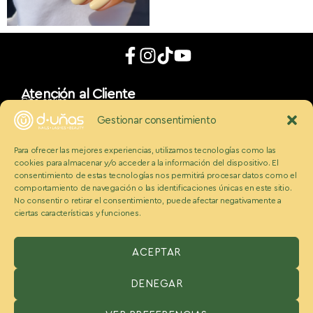
Atención al Cliente
Cita online
App móvil
Gestionar consentimiento
d_uñaslovers
Bonos d-uñas
Para ofrecer las mejores experiencias, utilizamos tecnologías como las
Contacto
cookies para almacenar y/o acceder a la información del dispositivo. El
Conócenos
Somos Ecobeauty
consentimiento de estas tecnologías nos permitirá procesar datos como el
comportamiento de navegación o las identificaciones únicas en este sitio.
Conocenos
No consentir o retirar el consentimiento, puede afectar negativamente a
Medios
ciertas características y funciones.
Blog
Políticas
Politica de cookies
Aviso legal y condiciones
ACEPTAR
Política de privacidad
DENEGAR
ESPAÑA:
Benzaquen 2 S.L, Avenida Somosierra 12, portal A, 2
planta Oficina H, San Sebastián de los reyes, Madrid 28703,