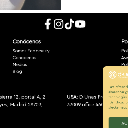
Conócenos
Pol
Somos Ecobeauty
Pol
Conocenos
Avi
Medios
Pol
Blog
Para ofrecer
almacenar y/
erra 12, portal A, 2
USA:
D-Unas Franchising US
tecnologías
identificacio
eyes, Madrid 28703,
33009 office 460 Phone : 0
afectar negat
AC