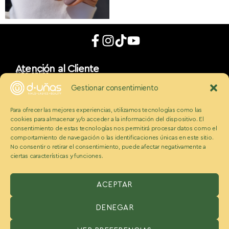
Atención al Cliente
Cita online
App móvil
Gestionar consentimiento
d_uñaslovers
Bonos d-uñas
Para ofrecer las mejores experiencias, utilizamos tecnologías como las
Contacto
cookies para almacenar y/o acceder a la información del dispositivo. El
Conócenos
Somos Ecobeauty
consentimiento de estas tecnologías nos permitirá procesar datos como el
comportamiento de navegación o las identificaciones únicas en este sitio.
Conocenos
No consentir o retirar el consentimiento, puede afectar negativamente a
Medios
ciertas características y funciones.
Blog
Políticas
Politica de cookies
Aviso legal y condiciones
ACEPTAR
Política de privacidad
DENEGAR
ESPAÑA:
Benzaquen 2 S.L, Avenida Somosierra 12, portal A, 2
planta Oficina H, San Sebastián de los reyes, Madrid 28703,