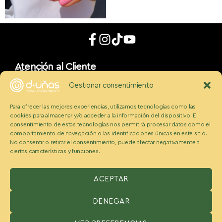
Atención al Cliente
Cita online
App móvil
Gestionar consentimiento
d_uñaslovers
Bonos d-uñas
Para ofrecer las mejores experiencias, utilizamos tecnologías como las
Contacto
cookies para almacenar y/o acceder a la información del dispositivo. El
Conócenos
Somos Ecobeauty
consentimiento de estas tecnologías nos permitirá procesar datos como el
comportamiento de navegación o las identificaciones únicas en este sitio.
Conocenos
No consentir o retirar el consentimiento, puede afectar negativamente a
Medios
ciertas características y funciones.
Blog
Políticas
Politica de cookies
Aviso legal y condiciones
ACEPTAR
Política de privacidad
DENEGAR
ESPAÑA:
Benzaquen 2 S.L, Avenida Somosierra 12, portal A, 2
planta Oficina H, San Sebastián de los reyes, Madrid 28703,