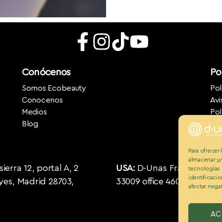
Conócenos
Pol
Somos Ecobeauty
Pol
Conocenos
Avi
Medios
Pol
Blog
Para ofrecer
almacenar y/
erra 12, portal A, 2
USA:
D-Unas Franchising US
tecnologías
identificacio
eyes, Madrid 28703,
33009 office 460 Phone : 0
afectar negat
AC