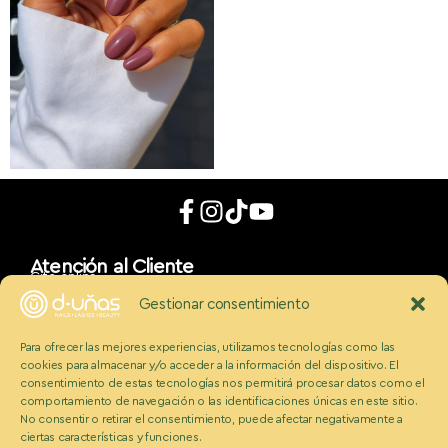
Atención al Cliente
Cita online
App móvil
Gestionar consentimiento
d_uñaslovers
Bonos d-uñas
Para ofrecer las mejores experiencias, utilizamos tecnologías como las
Contacto
cookies para almacenar y/o acceder a la información del dispositivo. El
Conócenos
Somos Ecobeauty
consentimiento de estas tecnologías nos permitirá procesar datos como el
comportamiento de navegación o las identificaciones únicas en este sitio.
Conocenos
No consentir o retirar el consentimiento, puede afectar negativamente a
Medios
ciertas características y funciones.
Blog