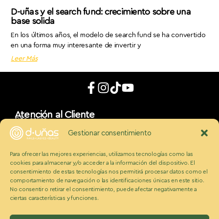
D-uñas y el search fund: crecimiento sobre una
base solida
En los últimos años, el modelo de search fund se ha convertido
en una forma muy interesante de invertir y
Leer Más
Atención al Cliente
Cita online
App móvil
Gestionar consentimiento
d_uñaslovers
Bonos d-uñas
Para ofrecer las mejores experiencias, utilizamos tecnologías como las
Contacto
cookies para almacenar y/o acceder a la información del dispositivo. El
Conócenos
Somos Ecobeauty
consentimiento de estas tecnologías nos permitirá procesar datos como el
comportamiento de navegación o las identificaciones únicas en este sitio.
Conocenos
No consentir o retirar el consentimiento, puede afectar negativamente a
Medios
ciertas características y funciones.
Blog
Políticas
Politica de cookies