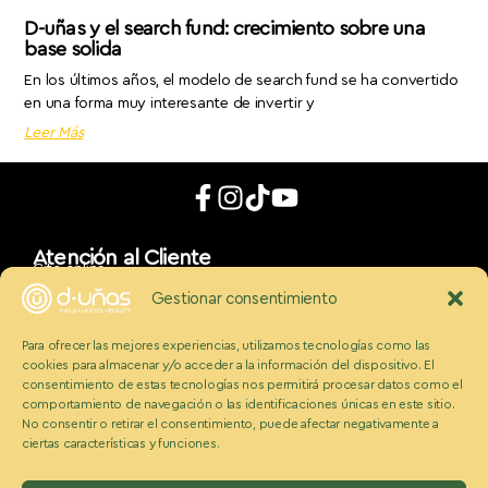
D-uñas y el search fund: crecimiento sobre una
base solida
En los últimos años, el modelo de search fund se ha convertido
en una forma muy interesante de invertir y
Leer Más
Atención al Cliente
Cita online
App móvil
Gestionar consentimiento
d_uñaslovers
Bonos d-uñas
Para ofrecer las mejores experiencias, utilizamos tecnologías como las
Contacto
cookies para almacenar y/o acceder a la información del dispositivo. El
Conócenos
Somos Ecobeauty
consentimiento de estas tecnologías nos permitirá procesar datos como el
comportamiento de navegación o las identificaciones únicas en este sitio.
Conocenos
No consentir o retirar el consentimiento, puede afectar negativamente a
Medios
ciertas características y funciones.
Blog
Políticas
Politica de cookies