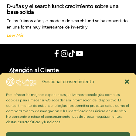
D-uñas y el search fund: crecimiento sobre una
base solida
En los últimos años, el modelo de search fund se ha convertido
en una forma muy interesante de invertir y
Leer Más
Atención al Cliente
Cita online
App móvil
Gestionar consentimiento
d_uñaslovers
Bonos d-uñas
Para ofrecer las mejores experiencias, utilizamos tecnologías como las
Contacto
cookies para almacenar y/o acceder a la información del dispositivo. El
Conócenos
Somos Ecobeauty
consentimiento de estas tecnologías nos permitirá procesar datos como el
comportamiento de navegación o las identificaciones únicas en este sitio.
Conocenos
No consentir o retirar el consentimiento, puede afectar negativamente a
Medios
ciertas características y funciones.
Blog
Políticas
Politica de cookies