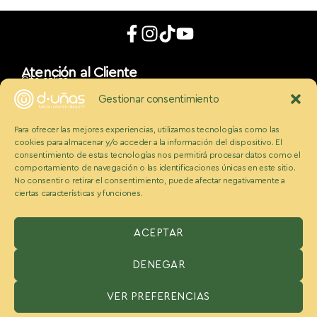
Atención al Cliente
Cita online
App móvil
Gestionar consentimiento
d_uñaslovers
Bonos d-uñas
Para ofrecer las mejores experiencias, utilizamos tecnologías como las
Contacto
cookies para almacenar y/o acceder a la información del dispositivo. El
Conócenos
Somos Ecobeauty
consentimiento de estas tecnologías nos permitirá procesar datos como el
comportamiento de navegación o las identificaciones únicas en este sitio.
Conocenos
No consentir o retirar el consentimiento, puede afectar negativamente a
Medios
ciertas características y funciones.
Blog
Políticas
Politica de cookies
Aviso legal y condiciones
ACEPTAR
Política de privacidad
DENEGAR
ESPAÑA:
Benzaquen 2 S.L, Avenida Somosierra 12, portal A, 2
planta Oficina H, San Sebastián de los reyes, Madrid 28703,
VER PREFERENCIAS
España
USA:
D-Unas Franchising USA, Inc. 520 S Dixie Hwy, Hallandale,