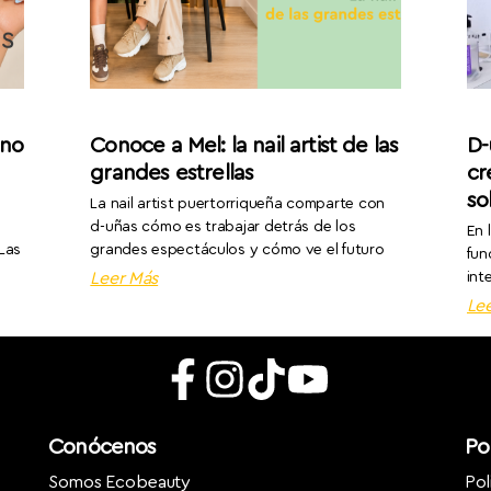
ano
Conoce a Mel: la nail artist de las
D-
grandes estrellas
cr
so
La nail artist puertorriqueña comparte con
d-uñas cómo es trabajar detrás de los
En 
 Las
grandes espectáculos y cómo ve el futuro
fun
Leer Más
int
Le
Conócenos
Pol
Somos Ecobeauty
Pol